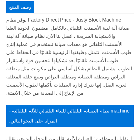
وصف المنتج
Factory Direct Price - Justy Block Machine يوفر نظام
صيانة آلة لبنة الأسمنت التلقائي بالكامل. مضمون الجودة العليا
والاستجابة السريعة ، اتصل بنا الآن. نظام صيانة آلة لبنة
الأسمنت التلقائي هو معدات صيانة تستخدم في عملية إنتاج
طوب الأسمنت. تتمثل وظيفتها الرئيسية تلقائيًا في الحفاظ على
طوب الأسمنت تلقائيًا بعد تشكيلها لتحسين قوة واستقرار
الطوب. يشتمل النظام بشكل أساسي على مكونات مثل منطقة
التراص ومنطقة الصيانة ومنطقة التراص وتتبع حلقة المغلقة
لعربة النقل. إنها تدرك إدارة العمليات بأكملها لطوب الأسمنت
من الإنتاج إلى الصيانة من خلال الأتمتة.
machine نظام الصيانة التلقائي للبناء التلقائي للآلة التلقائية -
المزايا على النحو التالي:
1. تقليل الموظفين ‌: العملية الآلية تقلل من التدخل اليدوي وتقلل