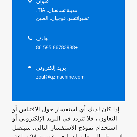
عنوان

مدينة تشانغبان، TIA،
تشيوانتشو، فوجيان، الصين
هاتف

+86-595-86783988
بريد إلكتروني

zoul@qzmachine.com
إذا كان لديك أي استفسار حول الاقتباس أو
التعاون ، فلا تتردد في البريد الإلكتروني أو
استخدام نموذج الاستفسار التالي. سيتصل
بك ممثل المبيعات لدينا في غضون 24 ساعة.