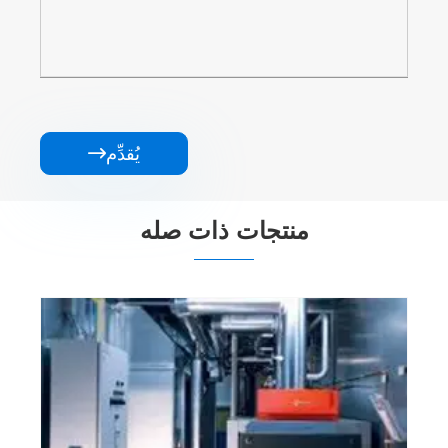
يُقدِّم

منتجات ذات صله